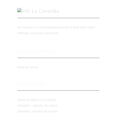
La Covatilla
Ha ocurrido un error, probablemente el feed esté caído.
Inténtalo de nuevo más tarde.
Estación de esquí
Parte de Nieve
Webs amigas
Sierra de Béjar-La Covatilla
Freerider - Alquiler de esquís
Gándara - Alquiler de esquís