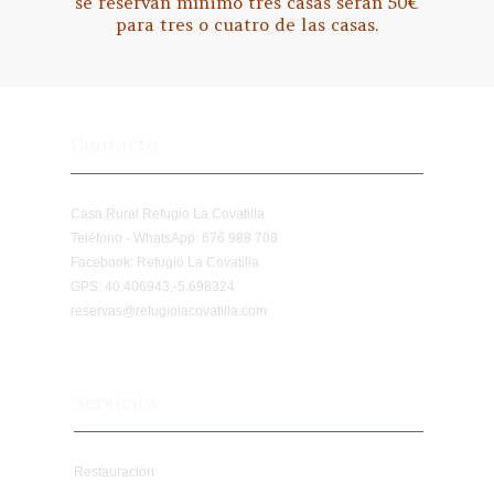
se reservan mínimo tres casas serán 50€
para tres o cuatro de las casas.
Contacto
Casa Rural Refugio La Covatilla
Teléfono - WhatsApp: 676 988 708
Facebook:
Refugio La Covatilla
GPS: 40.406943,-5.698324
reservas@refugiolacovatilla.com
Servicios
Restauración